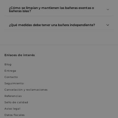
WISHLIST_PRODUCTS_IDS
www.entornobano.com
4 sema
a
día
r
¿Cómo se limpian y mantienen las bañeras exentas o
c
bañeras islas?
d
prism_612911316
prism.app-us1.com
4 semanas 2
E
¿Qué medidas debe tener una bañera independiente?
días
a
r
c
d
C
_pin_unauth
1 año
R
Pinterest Inc.
I
www.entornobano.com
i
Enlaces de interés
r
u
Blog
u
p
Entrega
d
Contacto
VISITOR_INFO1_LIVE
5 meses 4
Y
Google LLC
Seguimiento
semanas
e
.youtube.com
e
Cancelación y reclamaciones
p
u
Referencias
s
Sello de calidad
d
p
Aviso legal
d
p
Datos fiscales