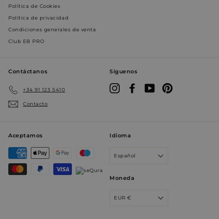
v
Política de Cookies
Y
i
Política de privacidad
e
t
Condiciones generales de venta
p
d
Club EB PRO
e
d
e
u
Contáctanos
Síguenos
v
n
Instagram
Facebook
YouTube
Pinterest
a
+34 91 123 5410
i
Y
Contacto
Aceptamos
Idioma
Español
Moneda
EUR €