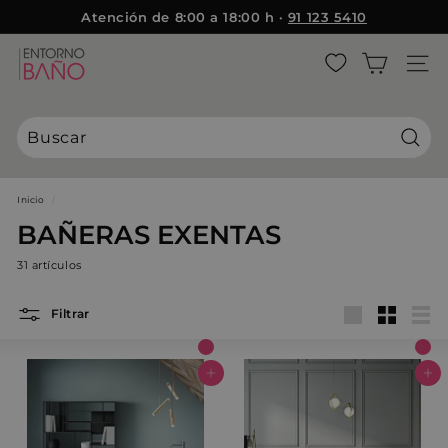
Ir
Atención de 8:00 a 18:00 h ·
91 123 5410
directamente
diapositivas
al
E
pausa
contenido
NAVE
n
t
o
r
Busca
n
o
Inicio
/
B
BAÑERAS EXENTAS
a
31 artículos
ñ
o
Filtrar
Large
Small
List
Agregar al carrito
Agregar al carrito