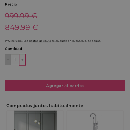
Precio
Precio
999.99€
999.99 €
habitual
Precio
849.99€
849.99 €
de
oferta
IVA incluido. Los
gastos de envío
se calculan en la pantalla de pagos.
Cantidad
−
+
Agregar al carrito
Comprados juntos habitualmente