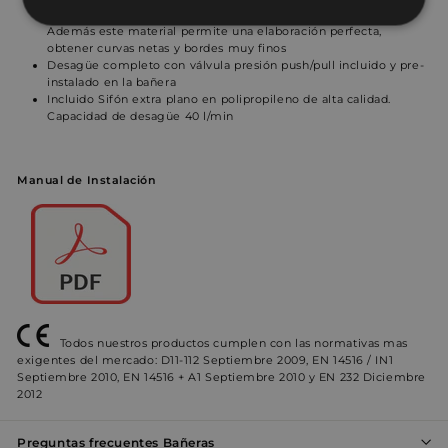
le confiere una gran dureza y una resistencia a toda prueba.
Cookies
Cookies de
Además este material permite una elaboración perfecta,
estrictamente
rendimiento
obtener curvas netas y bordes muy finos
necesarias
Desagüe completo con válvula presión push/pull incluido y pre-
instalado en la bañera
Incluido Sifón extra plano en polipropileno de alta calidad.
Capacidad de desagüe 40 l/min
Cookies de
Cookies de
preferencias
funcionalidad
Manual de Instalación
Cookies no clasificadas
Todos nuestros productos cumplen con las normativas mas
exigentes del mercado: D11-112 Septiembre 2009, EN 14516 / IN1
Cookies estrictamente necesarias
Septiembre 2010, EN 14516 + A1 Septiembre 2010 y EN 232 Diciembre
2012
Cookies de rendimiento
Cookies de preferencias
Preguntas frecuentes Bañeras