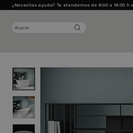
Ir
¿Necesitas ayuda? Te atendemos de 8:00 a 18:00 h 
directamente
diapositivas
al
pausa
contenido
Buscar