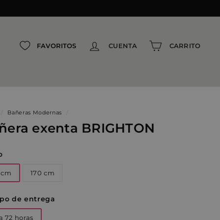
{{currency}}{{discount}} discount
granted
View Cart
FAVORITOS
CUENTA
CARRITO
continue shopping
/
Bañeras Modernas
/
ñera exenta BRIGHTON
o
 cm
170 cm
po de entrega
a 72 horas