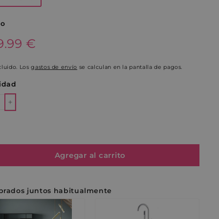
io
o
9.99€
9.99 €
ual
cluido. Los
gastos de envío
se calculan en la pantalla de pagos.
idad
+
Agregar al carrito
rados juntos habitualmente