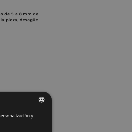
co de 5 a 8 mm de
ola pieza, desagüe
personalización y
SPANISH
PORTUGUESE
ido y es sencillo de