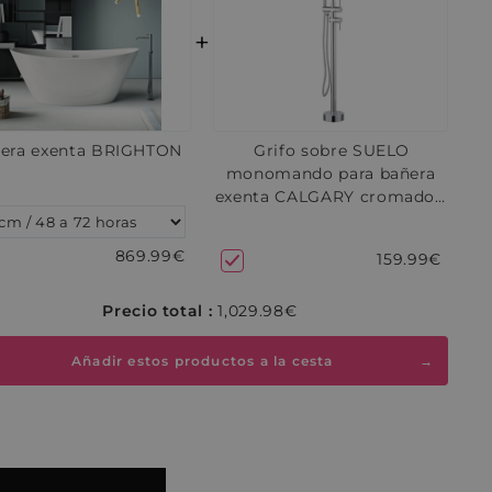
+
era exenta BRIGHTON
Grifo sobre SUELO
monomando para bañera
exenta CALGARY cromado -
48 a 72 horas
869.99€
159.99€
Precio total :
1,029.98€
Añadir estos productos a la cesta