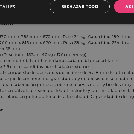
TALLES
RECHAZAR TODO
ACE
cos:
Cookies de
Cookies de
Cookies de
rendimiento
preferencias
funcionalidad
570
mm x
785
mm x
670
mm. Peso 34 kg. Capacidad 180 litros
1700
mm x
815
mm x
670
mm. Peso 38 kg. Capacidad 224 litros
sor 35 mm
 (Peso total: 157cm: 40kg / 170cm: 44 kg)
a con material antibacteriano acabado blanco brillante
e 2,5 cm, escondidos por el faldón externo
ial compuesto de dos capas de acrílico de 5 a 8mm de alta cali
ente necesarias
Cookies de rendimiento
Cookies de preferencias
Cookie
io lo que le confiere una gran dureza y una resistencia a toda 
 una elaboración perfecta, obtener curvas netas y bordes muy 
Cookies no clasificadas
 con válvula presión push/pull incluido y pre-instalado en la
ente necesarias permiten la funcionalidad principal del sitio web, como el inicio de ses
xtra plano en polipropileno de alta calidad. Capacidad de desag
l sitio web no se puede utilizar correctamente sin las cookies estrictamente necesarias.
Proveedor / Dominio
Vencimiento
Descripción
ón
1 año
Esta cookie está asociada con la suite d
Shopify Inc.
Shopify.
.entornobano.com
1 año
Se usa en conexión con la pantalla de 
Flickr Inc.