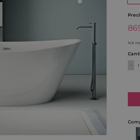
Prec
Preci
86
86
habit
IVA in
Cant
−
Comp