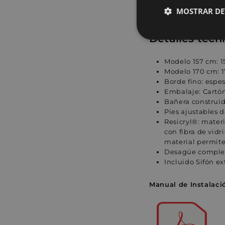
MOSTRAR DE
Detalles técni
Cookies
estrictamente
necesarias
Modelo 157 cm:
1
Modelo 170 cm:
Borde fino: espe
Embalaje: Cartón
Bañera construid
Pies ajustables d
Resicryl®: mater
Cookies estrictam
con fibra de vidr
material permite
Desagüe completo
Las cookies estrictam
Incluido Sifón e
gestión de cuentas. E
Nombre
Manual de Instalaci
_shopify_y
localization