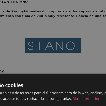
GHTON de STANO
a de Resicryl®, material compuesto de dos capas de acríli
zamiento con fibra de vidrio muy resistente. Bañera de una s
as
:
o cookies
acabado blanco brillante
sagüe están acabados en cromo
opias y de terceros para el funcionamiento de la web, análisis, 
osadero de diseño y un moderno desagüe click-clack
s aceptar todas, rechazarlas o configurarlas.
Más información
. El desagüe y el tapón ya están premontados. El sifón está inclu
bañera lista para instalar y conectar