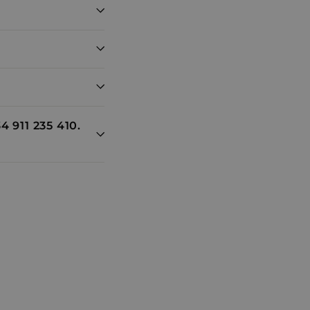
nando.
nes de Active
ce al usuario. Se
acompanhar as
utube incorporados
isitante do site
4 911 235 410.
erface do Youtube.