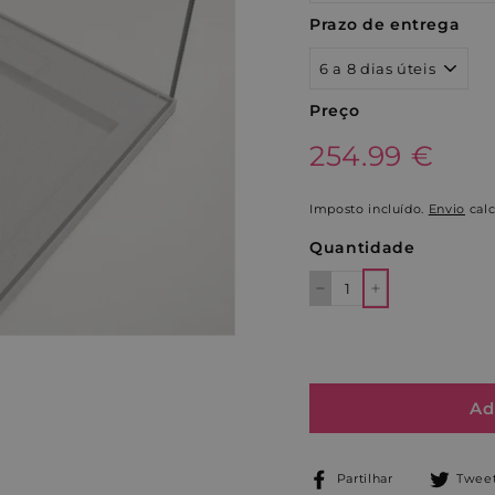
Prazo de entrega
Preço
Preço
254.99€
254.99 €
normal
Imposto incluído.
Envio
calc
Quantidade
−
+
Ad
Partilhe
Partilhar
Tweet