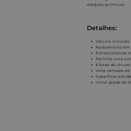
ataques químicos.
Detalhes:
Válvula incluída
Acabamento em 
Extremamente ro
Permite uma limp
A base do chuvei
Uma camada de ge
Superfície antid
Inclui grade de