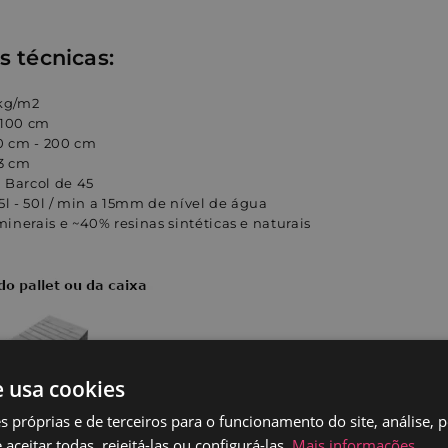
s técnicas:
 kg/m2
 100 cm
 cm - 200 cm
 3 cm
 Barcol de 45
5l - 50l / min a 15mm de nível de água
inerais e ~40% resinas sintéticas e naturais
e usa cookies
s próprias e de terceiros para o funcionamento do site, análise, 
aceitar todas, rejeitá-las ou configurá-las.
Mais informações