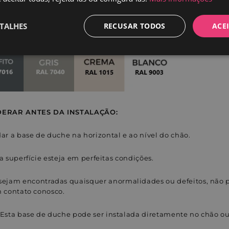
 cores
TALHES
RECUSAR TODOS
ACE
Desempenho
Direcionamento
Funcionalidade
DERAR ANTES DA INSTALAÇÃO:
 a base de duche na horizontal e ao nível do chão.
te necessários
Desempenho
Direcionamento
Funcionalidade
Não c
nte necessários permitem a funcionalidade central do website, como login de usuário e
a superfície esteja em perfeitas condições.
lizado corretamente sem os cookies estritamente necessários.
Provedor / Domínio
Validade
Descrição
sejam encontradas quaisquer anormalidades ou defeitos, não 
m contato conosco.
1 ano
Este cookie está associado ao pacote analí
Shopify Inc.
.entornobano.com
 Esta base de duche pode ser instalada diretamente no chão o
1 ano
Esses cookies são definidos em páginas c
Flickr Inc.
Flickr.
www.entornobano.com