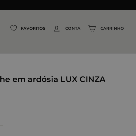
{{currency}}{{discount}} Desconto
concedido
View Cart
FAVORITOS
CONTA
CARRINHO
Continuar comprando
he em ardósia LUX CINZA