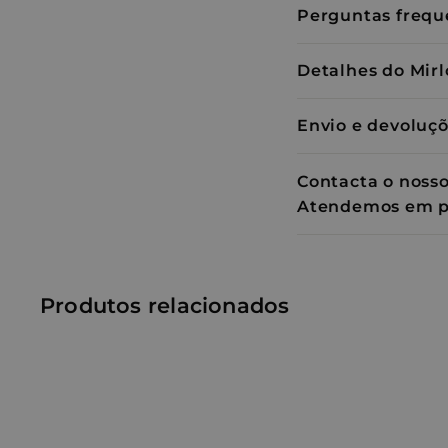
WISHLIST_UUID
Perguntas frequ
_idy_cid
prism_612911316
WISHLIST_PRODUCT
Detalhes do Mirl
_pin_unauth
Envio e devoluç
VISITOR_INFO1_LIV
Contacta o nosso
Atendemos em p
Produtos relacionados