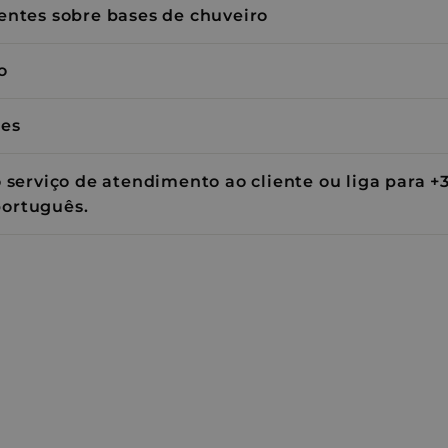
www.entornobano.com
4 semanas 2 dias
informações sobre como o site está funcio
entes sobre bases de chuveiro
www.entornobano.com
1 ano 1 mês
prism.app-us1.com
4
Esta cookie almacena y rastrea las conversio
semanas
Campaign.
S_IDS
www.entornobano.com
4 semanas 2 dias
2 dias
o
1 ano
Registra una ID única que identifica y recono
Pinterest Inc.
utiliza para publicidad dirigida.
www.entornobano.com
ões
E
5 meses
Este cookie é definido pelo Youtube para 
Google LLC
4
preferências do usuário para vídeos do Yo
.youtube.com
semanas
em sites; ele também pode determinar se o v
 serviço de atendimento ao cliente ou liga para +3
está usando a versão nova ou antiga da int
ortuguês.