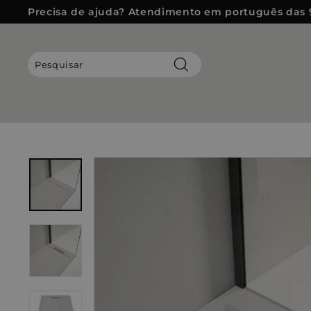
Pular
Precisa de ajuda? Atendimento em português das 
para
slideshow
o
pausa
Conteúdo
Pesquisar