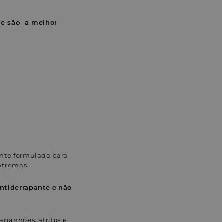
no
no
Twitter
Pinterest
 e são a melhor
ente formulada para
xtremas.
ntiderrapante
e não
rranhões, atritos e