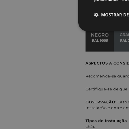
Disponível em 5
MOSTRAR DE
Estritamente
necessários
ASPECTOS A CONSI
Recomenda-se guardar
Estritamen
Os cookies estritame
Certifique-se de que 
site não pode ser uti
Nome
OBSERVAÇÃO:
Caso 
instalação e entre e
_shopify_y
Tipos de
Instalação
:
localization
chão.