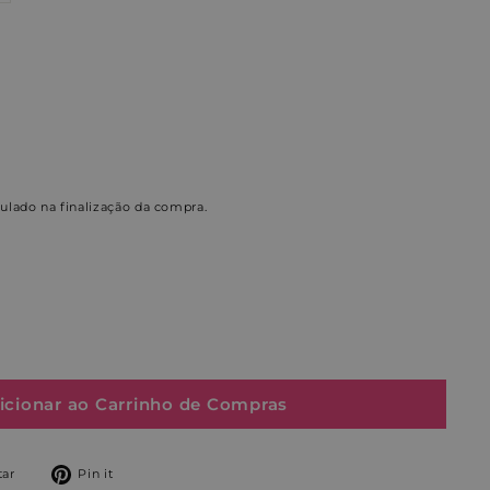
ulado na finalização da compra.
icionar ao Carrinho de Compras
Tuíte
Adicione
ar
Pin it