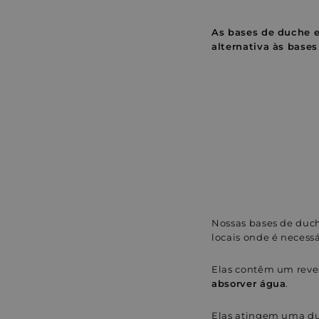
As bases de duche e
alternativa às bases
Nossas bases de duch
locais onde é necess
Elas contêm um reves
absorver água
.
Elas atingem uma dur