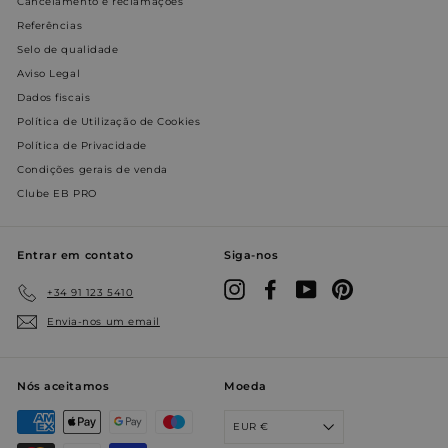
Cancelamento e reclamações
paí
do 
Referências
pre
moe
Selo de qualidade
tra
Aviso Legal
corr
Dados fiscais
CookieScriptConsent
4
Este
CookieScript
semanas
usa
www.entornobano.com
Política de Utilização de Cookies
2 dias
serv
Coo
Política de Privacidade
Scr
Condições gerais de venda
par
as p
Clube EB PRO
de
con
do 
visi
Entrar em contato
Siga-nos
nec
o b
coo
Instagram
Facebook
YouTube
Pinterest
+34 91 123 5410
Scr
fun
Envia-nos um email
cor
_shopify_essential
1 ano
Esta
Shopify
esen
www.entornobano.com
la f
Nós aceitamos
Moeda
che
pag
en e
EUR €
y es