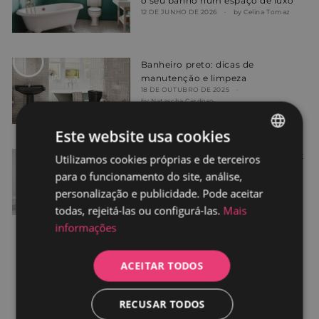
o seu banho num espaço de luxo
12 DE JUNHO DE 2026
by Celina Tomaz
Banheiro preto: dicas de
manutenção e limpeza
18 DE OUTUBRO DE 2025
by Natascha Cardoso
Este website usa cookies
Bases de chuveiro antiderrapantes:
Utilizamos cookies próprias e de terceiros
SPANISH
são realmente seguras?
para o funcionamento do site, análise,
PORTUGUESE
20 DE SETEMBRO DE 2025
personalização e publicidade. Pode aceitar
by Natascha Cardoso
todas, rejeitá-las ou configurá-las.
Mais
informações
ACEITAR TODOS
1
2
3
…
18
RECUSAR TODOS
Seguinte