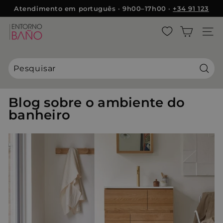
Pular
Atendimento em português · 9h00–17h00 ·
+34 91 123
para
5410
slideshow
o
E
pausa
Conteúdo
NAVE
n
t
o
r
Pesqu
n
o
Blog sobre o ambiente do
B
banheiro
a
ñ
o