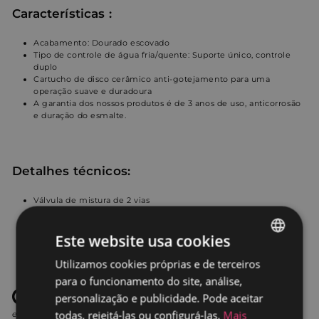
Características
:
Acabamento: Dourado escovado
Tipo de controle de água fria/quente: Suporte único, controle
duplo
Cartucho de disco cerâmico anti-gotejamento para uma
operação suave e duradoura
A garantia dos nossos produtos é de 3 anos de uso, anticorrosão
e duração do esmalte.
Detalhes técnicos:
Válvula de mistura de 2 vias
Tamanho da conexão: G1/2"
Material da maçaneta do chuveiro: PVC
Este website usa cookies
Tipo de instalação: montagem na parede
Material do braço do chuveiro: Latão maciço
Utilizamos cookies próprias e de terceiros
SPANISH
para o funcionamento do site, análise,
PORTUGUESE
personalização e publicidade. Pode aceitar
Todos os nossos produtos cumprem com as normas mais
todas, rejeitá-las ou configurá-las.
Mais
exigentes do mercado: D11-112 Setembro de 2009, EN 14516 / IN1