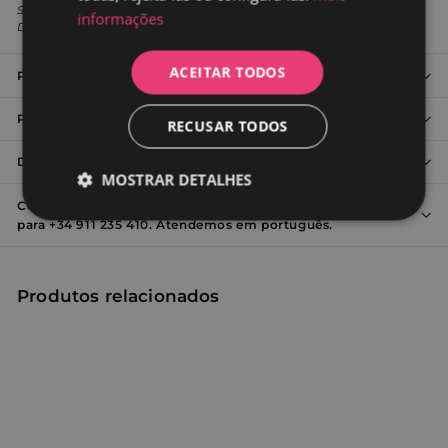
Setembro de 2010, EN 14516 + A1 Setembro de 2010 e EN 232
informações
Dezembro de 2012
ACEITAR TODOS
Perguntas frequentes sobre acessórios para banheiro
Perguntas Frequentes Torneiras
RECUSAR TODOS
Detalhes de Valaz
MOSTRAR DETALHES
Contacta o nosso serviço de atendimento ao cliente ou liga
Estritamente
Desempenho
para +34 911 235 410. Atendemos em português.
necessários
Produtos relacionados
Direcionamento
Funcionalidade
Não classificados