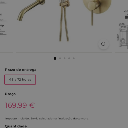
Prazo de entrega
48 a 72 horas
Preço
Preço
169.99€
169.99 €
normal
Imposto incluído.
Envio
calculado na finalização da compra.
Quantidade