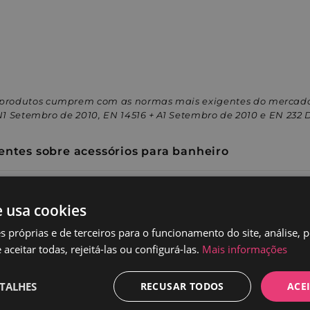
 produtos cumprem com as normas mais exigentes do mercado
IN1 Setembro de 2010, EN 14516 + A1 Setembro de 2010 e EN 232
entes sobre acessórios para banheiro
entes Torneiras
e usa cookies
az
s próprias e de terceiros para o funcionamento do site, análise, 
aceitar todas, rejeitá-las ou configurá-las.
Mais informações
 serviço de atendimento ao cliente ou liga para +3
ortuguês.
TALHES
RECUSAR TODOS
ACE