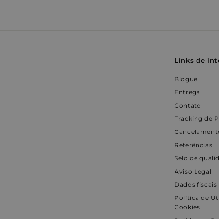
i
i
s
_pin_unauth
.
n
d
h
9
o
VISITOR_INFO1_LIV
e
9
d
e
7
€
C
4
o
m
Links de int
9
p
.
r
r
Blogue
a
9
s
Entrega
9
Contato
€
Tracking de 
Cancelamento
Referências
Selo de quali
Aviso Legal
Dados fiscais
Política de Ut
Cookies