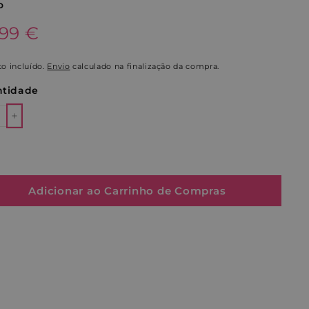
o
o
.99€
.99 €
al
o incluído.
Envio
calculado na finalização da compra.
tidade
+
Adicionar ao Carrinho de Compras