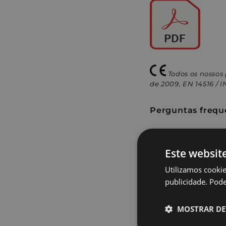
Todos os nossos
de 2009, EN 14516 / 
Perguntas frequ
Perguntas Frequ
Este websit
Detalhes de Val
Utilizamos cookie
publicidade. Pode 
Contacta o nosso
Atendemos em p
MOSTRAR DE