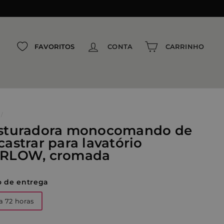
{{currency}}{{discount}} undefined
View Cart
FAVORITOS
CONTA
CARRINHO
/
sturadora monocomando de
castrar para lavatório
RLOW, cromada
o de entrega
a 72 horas