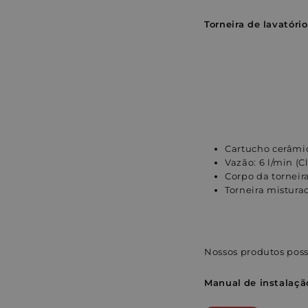
Torneira de lavató
Cartucho cerâmi
Vazão: 6 l/min (C
Corpo da torneir
Torneira mistura
Nossos produtos poss
Manual
de instalaçã