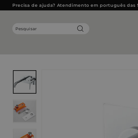
Pular
Precisa de ajuda? Atendimento em português das 
para
slideshow
o
pausa
Conteúdo
Pesquisar