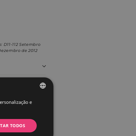
: D11-112 Setembro
 Dezembro de 2012
personalização e
SPANISH
PORTUGUESE
4 911 235 410.
ITAR TODOS