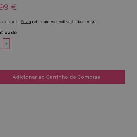
o
.99€
.99 €
al
o incluído.
Envio
calculado na finalização da compra.
tidade
+
Adicionar ao Carrinho de Compras