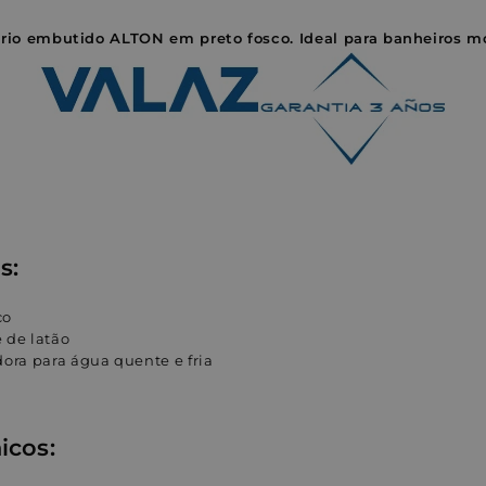
ório embutido ALTON em preto fosco. Ideal para banheiros m
s:
co
 de latão
dora para água quente e fria
icos: