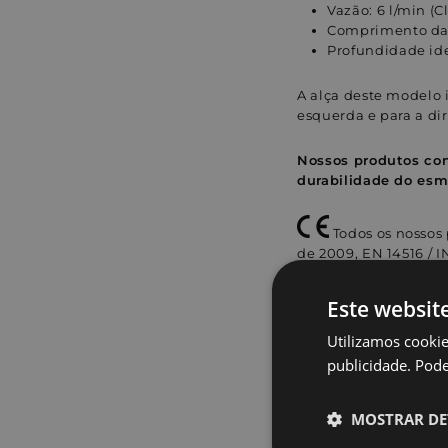
Vazão: 6 l/min (C
Comprimento da 
Profundidade id
A alça deste modelo 
esquerda e para a dir
Nossos produtos con
durabilidade do esm
Todos os nossos
de 2009, EN 14516 / 
Este websit
Perguntas frequ
Utilizamos cookie
Detalhes de Val
publicidade. Pode 
Contacta o nosso
MOSTRAR DE
Atendemos em p