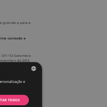
a girando-a para a
tra corrosão e
 D11-112 Setembro
 Dezembro de 2012
personalização e
SPANISH
PORTUGUESE
4 911 235 410.
ITAR TODOS