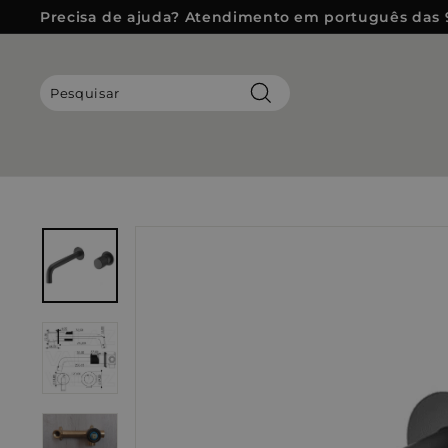
Pular
Precisa de ajuda? Atendimento em português das 
para
slideshow
o
pausa
Conteúdo
Pesquisar