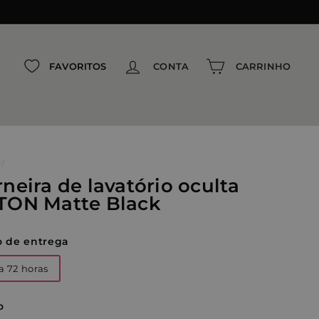
{{currency}}{{discount}} Desconto
concedido
View Cart
FAVORITOS
CONTA
CARRINHO
Continuar comprando
/
rneira de lavatório oculta
TON Matte Black
o de entrega
a 72 horas
o