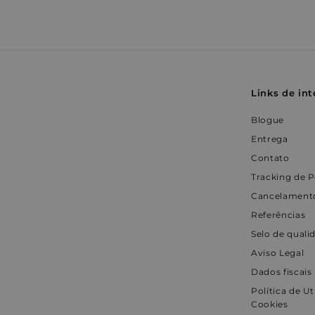
i
i
_pin_unauth
s
.
n
d
h
9
o
VISITOR_INFO1_LIV
e
9
d
e
7
€
C
4
o
m
Links de int
9
p
.
r
r
Blogue
a
9
s
Entrega
9
Contato
€
Tracking de 
Cancelamento
Referências
Selo de quali
Aviso Legal
Dados fiscais
Política de Ut
Cookies