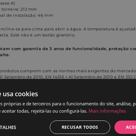
lasse A)
torneira: 212 mm
eal de instalação: 46 mm
inclina-se para cima para abrir a água. A temperatura é ajustad
eita. Este não é um botão giratório.
tam com garantia de 3 anos de funcionalidade, proteção con
alte.
 produtos cumprem com as normas mais exigentes do mercado:
IN1 Setembro de 2010, EN 14516 + A1 Setembro de 2010 e EN 232
e usa cookies
entes sobre acessórios para banheiro
s próprias e de terceiros para o funcionamento do site, análise, 
az
aceitar todas, rejeitá-las ou configurá-las.
Mais informações
 serviço de atendimento ao cliente ou liga para +3
TALHES
RECUSAR TODOS
ACE
ortuguês.