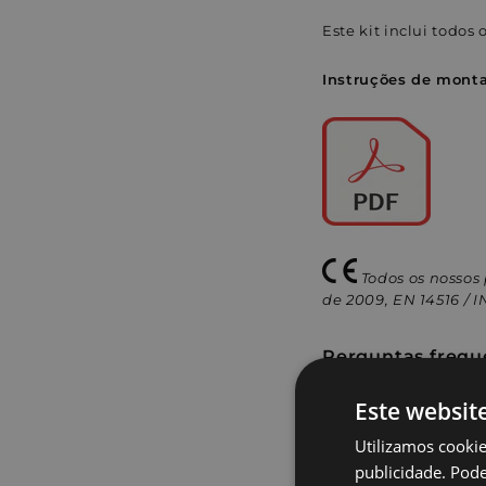
Este kit inclui todos
Instruções de mon
Todos os nossos
de 2009, EN 14516 / 
Perguntas frequ
Este websit
Perguntas Frequ
Utilizamos cookie
publicidade. Pode 
Detalhes de Val