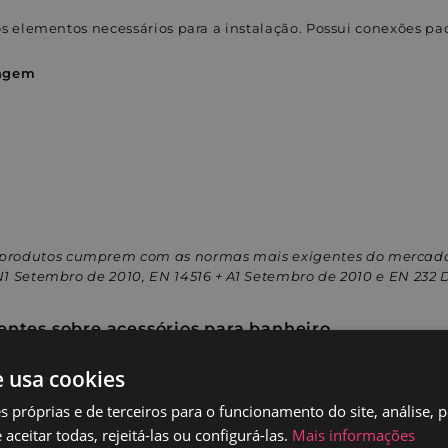
 os elementos necessários para a instalação. Possui conexões pa
tagem
 produtos cumprem com as normas mais exigentes do mercado
IN1 Setembro de 2010, EN 14516 + A1 Setembro de 2010 e EN 232
entes sobre acessórios para banheiro
e usa cookies
entes Torneiras
s próprias e de terceiros para o funcionamento do site, análise, 
aceitar todas, rejeitá-las ou configurá-las.
Mais informações
az