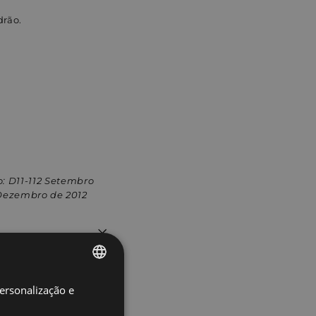
drão.
: D11-112 Setembro
 Dezembro de 2012
personalização e
SPANISH
PORTUGUESE