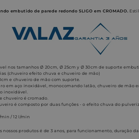
ndo embutido de parede redondo SLIGO em CROMADO.
Estil
ível nos tamanhos
Ø 20cm,
Ø 25cm y
Ø 30cm
de suporte embut
vias (chuveiro efeito chuva e chuveiro de mão)
0cm e chuveiro de mão com suporte.
eiro em aço inoxidável, monocomando latão, chuveiro de mão
 inoxidável.
e chuveiro é cromado.
uveiro é composto por duas funções - o efeito chuva do pulveri
/min / 12 l/min
os nossos produtos é de 3 anos, para funcionamento, duração d