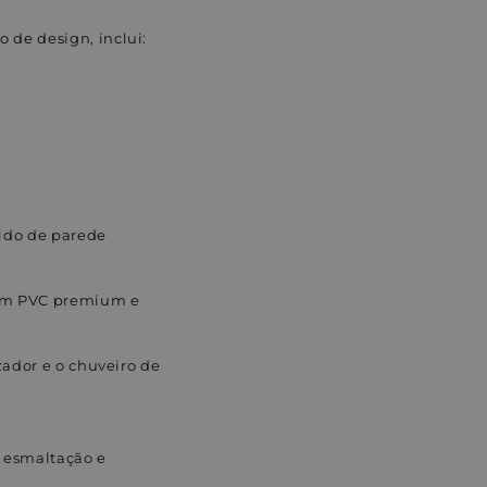
o de design, inclui:
ido de parede
 em PVC premium e
zador e o chuveiro de
a esmaltação e