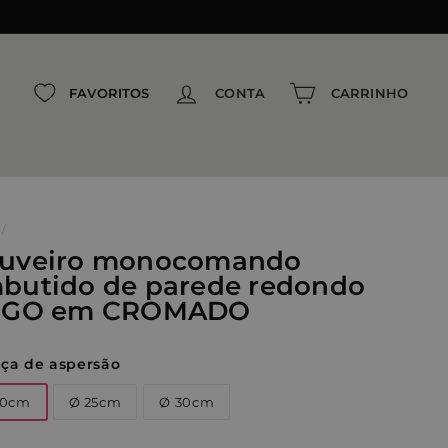
{{currency}}{{discount}} Desconto
concedido
View Cart
FAVORITOS
CONTA
CARRINHO
Continuar comprando
/
uveiro monocomando
butido de parede redondo
IGO em CROMADO
ça de aspersão
20cm
Ø 25cm
Ø 30cm