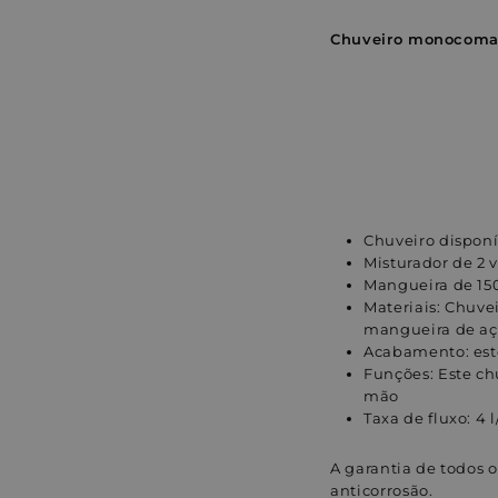
Chuveiro monocoma
Chuveiro dispon
Misturador de 2 
Mangueira de 15
Materiais: Chuv
mangueira de aço
Acabamento: est
Funções: Este ch
mão
Taxa de fluxo: 4 l
A garantia de todos 
anticorrosão.