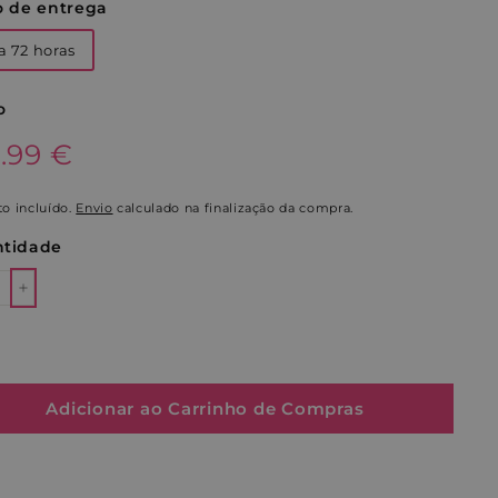
o de entrega
a 72 horas
o
o
9.99€
9.99 €
al
o incluído.
Envio
calculado na finalização da compra.
tidade
+
Adicionar ao Carrinho de Compras