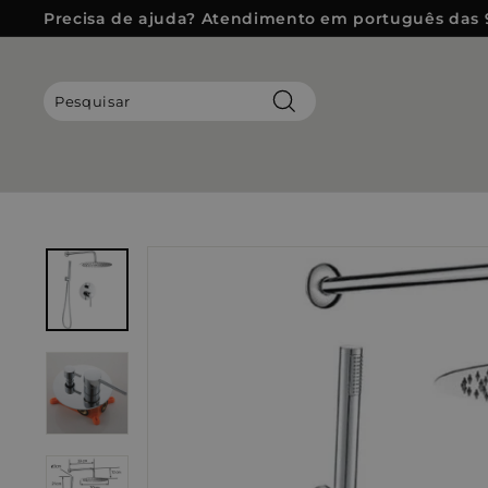
Pular
Precisa de ajuda? Atendimento em português das 
para
slideshow
o
pausa
Conteúdo
Pesquisar