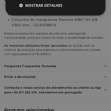
Peças de reposição disponíveis:
MOSTRAR DETALHES
Cartucho com ø 26 mm - R.8026P01.PL
Aerador integrado M24 - R.899M24C.AI
Estritamente
Desempenho
Conjunto de mangueiras flexíveis M8X1 XH 3/8
necessários
X360 mm - CG.910189.IX
Nossos produtos têm garantia de três anos, abrangendo
funcionalidade, proteção contra corrosão e durabilidade do esmalte.
Direcionamento
Funcionalidade
Os materiais utilizados foram aprovados
de acordo com os
critérios de avaliação para plásticos e outros materiais em contato
com água potável (KTW-BWGL).
Não classificados
Perguntas Frequentes Torneiras
Envio e devoluções
Contacta o nosso serviço de atendimento ao cliente ou liga
para +34 911 235 410. Atendemos em português.
Estritamente necessários
Desempenho
Direcionamento
Funcionalidade
Não classificados
Produtos relacionados