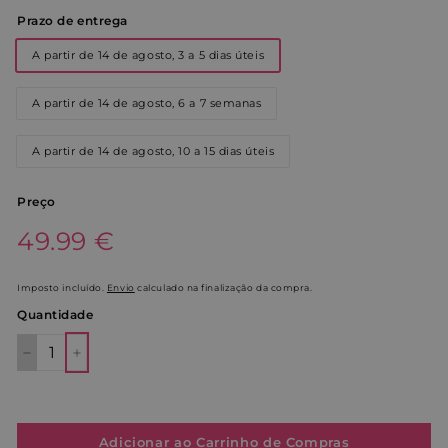
Prazo de entrega
A partir de 14 de agosto, 3 a 5 dias úteis
A partir de 14 de agosto, 6 a 7 semanas
A partir de 14 de agosto, 10 a 15 dias úteis
Preço
Preço
49.99€
49.99 €
normal
Imposto incluído.
Envio
calculado na finalização da compra.
Quantidade
−
+
Adicionar ao Carrinho de Compras