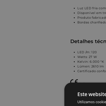
Luz LED fria com
Disponível em t
Produto fabrica
Bordas chanfrada
Detalhes técn
LED /m: 120
Watts: 27 W
Kelvin: 6.000 °K
Lúmen: 2610 lm
Certificado conf
Todos os nossos
2009, EN 14516 / IN1
Este websit
2012.
Utilizamos cookie
Perguntas frequ