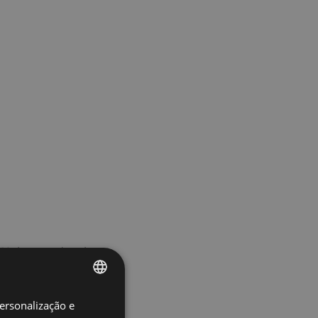
112 de setembro de
232 de dezembro de
personalização e
SPANISH