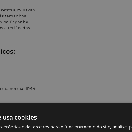
 retroiluminação
rês tamanhos
do na Espanha
s e retificadas
icos:
orme norma: IP44
 produtos cumprem as normas mais rigorosas do mercado: D11-
 de setembro de 2010, EN 14516 + A1 de setembro de 2010 e EN 
e usa cookies
s próprias e de terceiros para o funcionamento do site, análise, 
entes Espelhos de banheiro