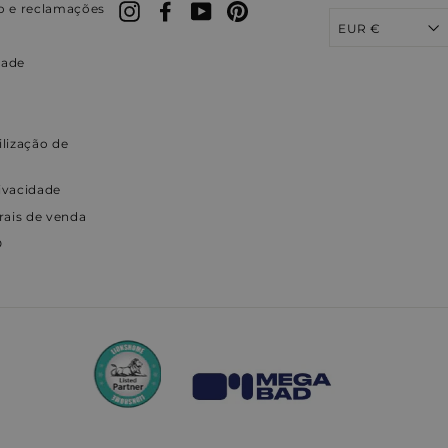
 e reclamações
Instagram
Facebook
YouTube
Pinterest
EUR €
dade
ilização de
rivacidade
rais de venda
O