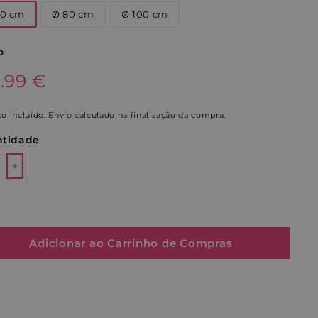
60 cm
Ø 80 cm
Ø 100 cm
o
o
9.99€
9.99 €
al
o incluído.
Envio
calculado na finalização da compra.
tidade
+
Adicionar ao Carrinho de Compras