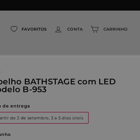
{{currency}}{{discount}} undefined
View Cart
FAVORITOS
CONTA
CARRINHO
/
pelho BATHSTAGE com LED
delo B-953
o de entrega
artir de 2 de setembro, 3 a 5 dias úteis
anho