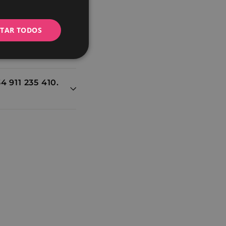
PORTUGUESE
ITAR TODOS
Não
classificados
4 911 235 410.
lassificados
 gestão da conta. O
tico da Shopify.
om o widget do