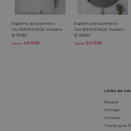
c
WISHLIST_UUID
i
i
o
_idy_cid
prism_612911316
n
a
WISHLIST_PRODUCT
Espelho de banheiro
Espelho de banheiro
r
r
a
liso BATHSTAGE modelo
liso BATHSTAGE modelo
_pin_unauth
o
B-908/1
B-908/2
C
a
49.99€
D
54.99€
D
VISITOR_INFO1_LIV
Desde
Desde
r
r
e
e
r
r
i
i
s
s
n
d
d
h
o
e
e
d
e
4
5
C
9
4
o
m
Links de int
.
.
p
9
9
r
r
Blogue
a
9
9
s
Entrega
€
€
Contato
Tracking de 