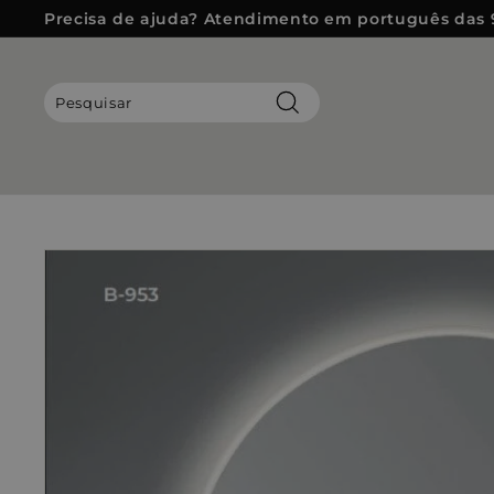
Pular
Precisa de ajuda? Atendimento em português das 
para
slideshow
o
pausa
Conteúdo
Pesquisar