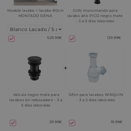
Mueble lavabo + lavabo 80cm
Grifo monomando para
MONTADO SIENA
lavabo alto PICO negro mate
- 3 a 5 días laborales
529.99€
129.99€
+
Válvula negro mate para
Sifón para lavabos WIRQUIN
lavabos sin rebosadero - 3 a
- 3 a 5 días laborales
5 días laborales
29.99€
19.99€