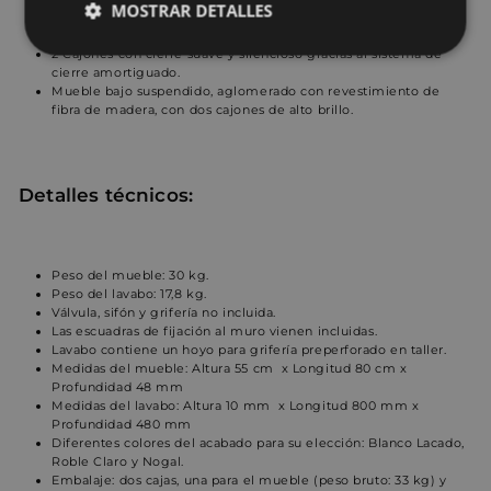
MOSTRAR DETALLES
Mueble de baño de alta gama premontado en taller para una
instalación simple y rápida.
2 Cajones con cierre suave y silencioso gracias al sistema de
Cookies
Cookies de
cierre amortiguado.
estrictamente
rendimiento
necesarias
Mueble bajo suspendido, aglomerado con revestimiento de
fibra de madera, con dos cajones de alto brillo.
Cookies de
Cookies de
Detalles técnicos:
preferencias
funcionalidad
Peso del mueble: 30 kg.
Cookies no clasificadas
Peso del lavabo: 17,8 kg.
Válvula, sifón y grifería no incluida.
Las escuadras de fijación al muro vienen incluidas.
Lavabo contiene un hoyo para grifería preperforado en taller.
Medidas del mueble: Altura 55 cm x Longitud 80 cm x
Profundidad 48 mm
Medidas del lavabo: Altura 10 mm x Longitud 800 mm x
Profundidad 480 mm
Cookies estrictamente necesarias
Diferentes colores del acabado para su elección: Blanco Lacado,
Roble Claro y Nogal.
Cookies de rendimiento
Embalaje: dos cajas, una para el mueble (peso bruto: 33 kg) y