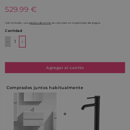
Precio
529.99€
529.99 €
habitual
IVA incluido. Los
gastos de envío
se calculan en la pantalla de pagos.
Cantidad
−
+
Agregar al carrito
Comprados juntos habitualmente
+