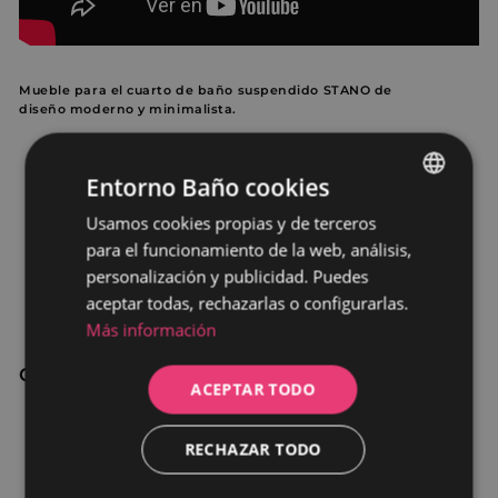
Mueble para el cuarto de baño suspendido STANO de
diseño moderno y minimalista.
Entorno Baño cookies
Usamos cookies propias y de terceros
SPANISH
para el funcionamiento de la web, análisis,
PORTUGUESE
personalización y publicidad. Puedes
aceptar todas, rechazarlas o configurarlas.
Más información
Características
:
ACEPTAR TODO
Lavabo de mármol cultivado, de color blanco.
Tamaño compacto adecuado para pequeños espacios.
RECHAZAR TODO
Picaportes escondidos para un estilo de diseño minimalista.
Sistema de rebosadero integrado al lavabo para evitar fugas de
agua.