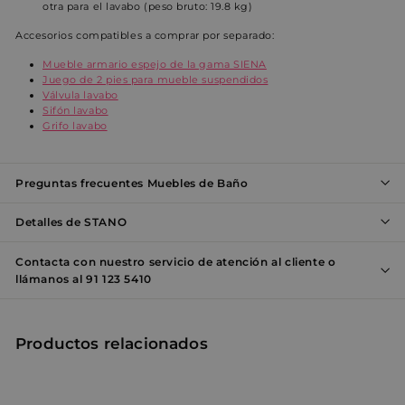
Cookies de preferencias
otra para el lavabo (peso bruto: 19.8 kg)
Cookies de funcionalidad
Accesorios compatibles a comprar por separado:
Cookies no clasificadas
Mueble armario espejo de la gama SIENA
Juego de 2 pies para mueble suspendidos
Las cookies estrictamente necesarias permiten la
Válvula lavabo
funcionalidad principal del sitio web, como el inicio
Sifón lavabo
de sesión de usuario y la gestión de cuentas. El sitio
Grifo lavabo
web no se puede utilizar correctamente sin las
cookies estrictamente necesarias.
Nombre
Proveedor / Dominio
Vencimiento
D
Preguntas frecuentes Muebles de Baño
_shopify_y
1 año
E
Shopify Inc.
e
.entornobano.com
Detalles de STANO
c
a
S
Contacta con nuestro servicio de atención al cliente o
localization
1 año
S
Flickr Inc.
llámanos al 91 123 5410
www.entornobano.com
l
Productos relacionados
_shopify_s
29 minutos
E
Shopify Inc.
55 segundos
e
.entornobano.com
c
a
S