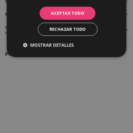
Detalles de Roca
ACEPTAR TODO
Envío y devolución
Contacta con nuestro servicio de atención al cliente o
RECHAZAR TODO
llámanos al 91 123 5410
MOSTRAR DETALLES
Productos relacionados
Cookies
Cookies de
estrictamente
rendimiento
necesarias
Cookies de
Cookies de
preferencias
funcionalidad
ROCA Kit codo
Cookies no clasificadas
evacuación salida dual
excéntrico con tornillo a
pared