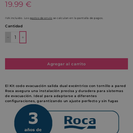
Precio
19.99€
19.99 €
habitual
IVA incluido. Los
gastos de envío
se calculan en la pantalla de pagos.
Cantidad
−
+
Agregar al carrito
El Kit codo evacuación salida dual excéntrico con tornillo a pared
Roca asegura una instalación precisa y duradera para sistemas
de evacuación. Ideal para adaptarse a diferentes
configuraciones, garantizando un ajuste perfecto y sin fugas