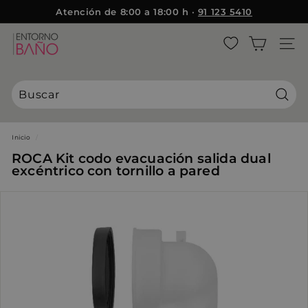
Ir
Atención de 8:00 a 18:00 h ·
91 123 5410
{{currency}}{{discount}} undefined
directamente
diapositivas
al
E
pausa
contenido
NAVE
View Cart
n
t
o
r
Busca
n
o
Inicio
/
B
ROCA Kit codo evacuación salida dual
a
excéntrico con tornillo a pared
ñ
o