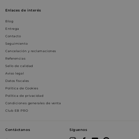
localization
1 año
S
Flickr Inc.
9
€
€
www.entornobano.com
€
l
Enlaces de interés
Blog
_shopify_s
29 minutos
E
Shopify Inc.
55 segundos
e
.entornobano.com
Entrega
c
a
Contacto
S
Seguimiento
cart_currency
www.entornobano.com
2 semanas
E
Cancelación y reclamaciones
u
r
Referencias
Google
p
Privacy Policy
d
Sello de calidad
c
Aviso legal
t
Datos fiscales
c
Política de Cookies
CookieScriptConsent
4 semanas 2
E
CookieScript
Política de privacidad
días
www.entornobano.com
S
Condiciones generales de venta
u
c
Club EB PRO
r
p
d
Contáctanos
Síguenos
l
E