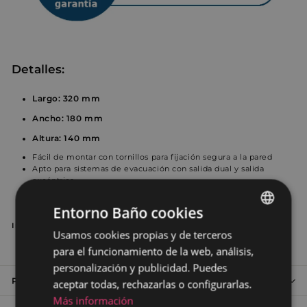
Detalles:
Largo: 320 mm
Ancho: 180 mm
Altura: 140 mm
Fácil de montar con tornillos para fijación segura a la pared
Apto para sistemas de evacuación con salida dual y salida
excéntrica
Permite una evacuación eficiente y flexible, adaptándose a
distintas orientaciones de desagüe
Entorno Baño cookies
Importante:
Usamos cookies propias y de terceros
SPANISH
Compatible sólo con productos Roca
para el funcionamiento de la web, análisis,
PORTUGUESE
personalización y publicidad. Puedes
Preguntas frecuentes Inodoros
aceptar todas, rechazarlas o configurarlas.
Más información