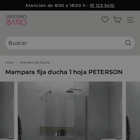
Ir
Atención de 8:00 a 18:00 h ·
91 123 5410
{{currency}}{{discount}} discount granted
directamente
diapositivas
al
E
pausa
contenido
NAVE
View Cart
n
t
continue shopping
o
r
Busca
n
o
Inicio
/
Mampara de Ducha
/
B
Mampara fija ducha 1 hoja PETERSON
a
ñ
o