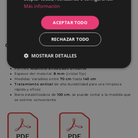
Más información
ACEPTAR TODO
RECHAZAR TODO
Características
:
MOSTRAR DETALLES
Altura panel:
195 cm
Material:
Vidrio Templado
Cookies
Cookies de
Perfiles:
Aluminio anodizado brillante
estrictamente
rendimiento
Espesor del material:
8 mm
(cristal fijo)
necesarias
Medidas: Variables entre
70 cm
hasta
140 cm
Tratamiento antical
de alta durabilidad para una limpieza
rápida y eficaz
Barra estabilizadora de
100 cm
, se puede cortar a la medida que
se estime conveniente
Cookies de
Cookies de
preferencias
funcionalidad
Cookies no clasificadas