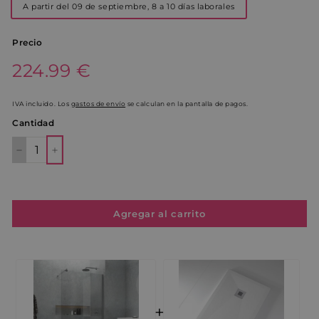
A partir del 09 de septiembre, 8 a 10 días laborales
Precio
Precio
224.99€
224.99 €
habitual
IVA incluido. Los
gastos de envío
se calculan en la pantalla de pagos.
Cantidad
−
+
Agregar al carrito
+