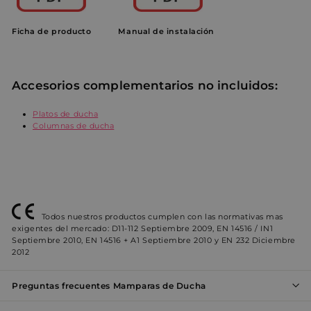
Ficha de producto
Manual de
instalación
Accesorios complementarios no incluidos:
Cookies estrictamente necesarias
Cookies de rendimiento
Platos de ducha
Cookies de preferencias
Columnas de ducha
Cookies de funcionalidad
Cookies no clasificadas
Las cookies estrictamente necesarias permiten la
funcionalidad principal del sitio web, como el inicio
de sesión de usuario y la gestión de cuentas. El sitio
Todos nuestros productos cumplen con las normativas mas
web no se puede utilizar correctamente sin las
exigentes del mercado: D11-112 Septiembre 2009, EN 14516 / IN1
cookies estrictamente necesarias.
Septiembre 2010, EN 14516 + A1 Septiembre 2010 y EN 232 Diciembre
Nombre
Proveedor / Dominio
Vencimiento
D
2012
_shopify_y
1 año
E
Shopify Inc.
e
.entornobano.com
Preguntas frecuentes Mamparas de Ducha
c
a
S