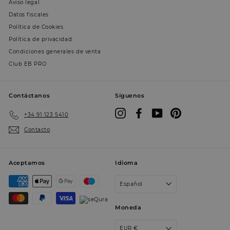
i
Aviso legal
r
Datos fiscales
u
u
Política de Cookies
p
d
Política de privacidad
Condiciones generales de venta
VISITOR_INFO1_LIVE
5 meses 4
Y
Google LLC
semanas
e
.youtube.com
Club EB PRO
e
p
u
s
Contáctanos
Síguenos
d
p
d
Instagram
Facebook
YouTube
Pinterest
+34 91 123 5410
p
v
Contacto
Y
i
e
t
p
Aceptamos
Idioma
d
e
d
Español
e
u
v
Moneda
n
a
i
EUR €