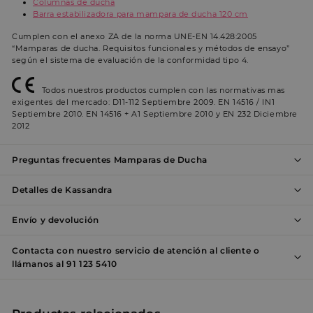
Columnas de ducha
Barra estabilizadora para mampara de ducha 120 cm
_shopify_y
1 año
E
Shopify Inc.
e
.entornobano.com
c
Cumplen con el anexo ZA de la norma UNE-EN 14.428:2005
a
“Mamparas de ducha. Requisitos funcionales y métodos de ensayo”
S
según el sistema de evaluación de la conformidad tipo 4.
localization
1 año
S
Flickr Inc.
www.entornobano.com
Todos nuestros productos cumplen con las normativas mas
l
exigentes del mercado: D11-112 Septiembre 2009. EN 14516 / IN1
Septiembre 2010. EN 14516 + A1 Septiembre 2010 y EN 232 Diciembre
_shopify_s
29 minutos
E
Shopify Inc.
2012
55 segundos
e
.entornobano.com
c
a
Preguntas frecuentes Mamparas de Ducha
S
cart_currency
www.entornobano.com
2 semanas
E
Detalles de Kassandra
u
r
Google
p
Envío y devolución
Privacy Policy
d
c
Contacta con nuestro servicio de atención al cliente o
t
c
llámanos al 91 123 5410
CookieScriptConsent
4 semanas 2
E
CookieScript
días
www.entornobano.com
S
u