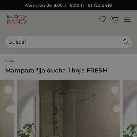
Ir
Atención de 8:00 a 18:00 h ·
91 123 5410
{{currency}}{{discount}} discount granted
directamente
diapositivas
al
E
pausa
contenido
NAVE
View Cart
n
t
continue shopping
o
r
Busca
n
o
Inicio
/
B
Mampara fija ducha 1 hoja FRESH
a
ñ
o