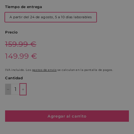
Tiempo de entrega
A partir del 24 de agosto, 5 a 10 días laborables
Precio
Precio
159.99€
159.99 €
habitual
Precio
149.99€
149.99 €
de
oferta
IVA incluido. Los
gastos de envío
se calculan en la pantalla de pagos.
Cantidad
−
+
Agregar al carrito