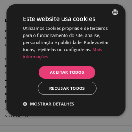
Este website usa cookies
Links de interesse
Utilizamos cookies próprias e de terceiros
SPANISH
Blogue
para o funcionamento do site, análise,
PORTUGUESE
Entrega
personalização e publicidade. Pode aceitar
Contato
todas, rejeitá-las ou configurá-las.
Mais
Tracking de Pedidos
informações
Cancelamento e reclamações
Referências
ACEITAR TODOS
Selo de qualidade
Aviso Legal
RECUSAR TODOS
Dados fiscais
Política de Utilização de Cookies
Política de Privacidade
MOSTRAR DETALHES
Condições gerais de venda
Clube EB PRO
Estritamente
Desempenho
necessários