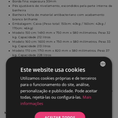
Borda fina: espessura 30mm
Pés ajustáveis de nivelamento, escondidos pela parte interna da
banheira
Banheira feita de material antibacteriano com acabamento
branco brilhante
Embalagem: Caixa (Peso total: 150cm: 40kg / 160cm: 42kg /
170cm: 46kg)
Modelo 150 cm:
1490
mm x
750
mm x
580
milímetros. Peso 32
kg. Capacidade 212 litros
Modelo 160 cm:
1600
mm x
750
mm x
580
milímetros. Peso 33
kg. Capacidade 213 litros
Modelo 170 cm:
1710
mm x
820
mm x
580
milímetros. Peso 37
kg. Capacidade 228 litros
Dreno completo com válvula de pressão push/pull incluída e
pré-instalada na banheira
Este website usa cookies
Inclui sifão extra plano feito de polipropileno de alta qualidade.
Capacidade de drenagem 40 l/min
Utilizamos cookies próprias e de terceiros
SPANISH
Base antiderrapante eficaz e discreta: o que lhe dará segurança
sem comprometer a estética do produto.
para o funcionamento do site, análise,
PORTUGUESE
Resicryl®: material constituído por duas camadas de acrílico de
personalização e publicidade. Pode aceitar
alta qualidade de 5 a 8 mm e reforço de fibra de vidro, o que lhe
confere grande dureza e resistência a qualquer teste. Além
todas, rejeitá-las ou configurá-las.
Mais
disso, este material permite um processamento perfeito,
informações
obtendo curvas limpas e bordas muito finas.
Manual de instalação
ACEITAR TODOS