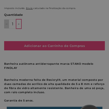
saldo
Imposto incluído.
Envio
calculado na finalização da compra.
Quantidade
−
+
Adicionar ao Carrinho de Compras
Banheira autônoma antiderrapante marca STANO modelo
FINDLAY
Banheira moderna feita de Resicryl®, um material composto por
duas camadas de acrílico de alta qualidade de 5 a 8 mm e reforço
de fibra de vidro altamente resistente. Banheira de uma só peça,
com ralo completo incluso.
Garantia de 5 anos.