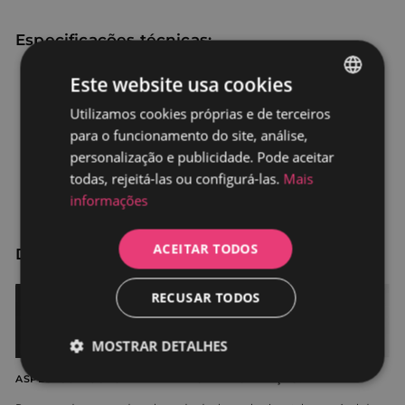
Especificações técnicas:
Peso líquido: 26 - 82 kg
Este website usa cookies
Vazão do sifão: 40l/min
Largura em cm: 70 - 80 - 90
Utilizamos cookies próprias e de terceiros
SPANISH
Espessura no ralo: 2,4 cm
para o funcionamento do site, análise,
Altura na borda: 2,5 cm (+-1 mm)
PORTUGUESE
Comprimento em cm: 100 - 110 - 120 - 140 - 150 - 160 -170 - 180 -
personalização e publicidade. Pode aceitar
190 - 200
todas, rejeitá-las ou configurá-las.
Mais
Cor BEGE RAL 1013
informações
ACEITAR TODOS
Disponível em 5 cores
RECUSAR TODOS
MOSTRAR DETALHES
ASPECTOS A CONSIDERAR ANTES DA INSTALAÇÃO:
Estritamente
Desempenho
necessários