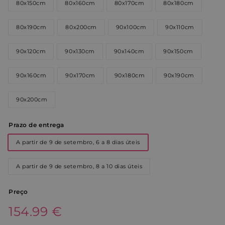
80x150cm
80x160cm
80x170cm
80x180cm
80x190cm
80x200cm
90x100cm
90x110cm
90x120cm
90x130cm
90x140cm
90x150cm
90x160cm
90x170cm
90x180cm
90x190cm
90x200cm
Prazo de entrega
A partir de 9 de setembro, 6 a 8 dias úteis
A partir de 9 de setembro, 8 a 10 dias úteis
Preço
Preço
154.99€
154.99 €
normal