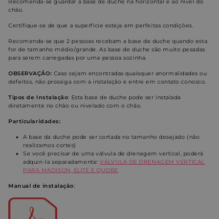
Recomenda-se guardar a base de duche na horizontal e ao nível do
chão.
Certifique-se de que a superfície esteja em perfeitas condições.
Direcionamento
Funcionalidade
Recomenda-se que 2 pessoas recebam a base de duche quando esta
for de tamanho médio/grande. As base de duche são muito pesadas
para serem carregadas por uma pessoa sozinha.
Não classificados
OBSERVAÇÃO:
Caso sejam encontradas quaisquer anormalidades ou
defeitos, não prossiga com a instalação e entre em contato conosco.
Tipos de
Instalação
: Esta base de duche pode ser instalada
diretamente no chão ou nivelado com o chão.
Particularidades:
A base da duche pode ser cortada no tamanho desejado (não
Estritamente necessários
Desempenho
realizamos cortes)
Se você precisar de uma válvula de drenagem vertical, poderá
Direcionamento
Funcionalidade
adquiri-la separadamente:
VÁLVULA DE DRENAGEM VERTICAL
Não classificados
PARA MADISON, ELITE E QUORE
Manual
de instalação
:
Os cookies estritamente necessários permitem a
funcionalidade central do website, como login de
usuário e gestão da conta. O site não pode ser
utilizado corretamente sem os cookies estritamente
necessários.