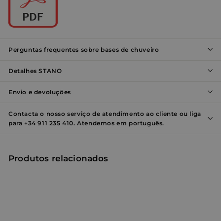
Nome
Provedor / Domínio
Validade
Des
_shopify_y
1 ano
Este
Shopify Inc.
está
.entornobano.com
ao 
anal
Perguntas frequentes sobre bases de chuveiro
Shop
localization
1 ano
Esse
Detalhes STANO
Flickr Inc.
são 
www.entornobano.com
em 
com
Envio e devoluções
do F
_shopify_s
29
Este
Shopify Inc.
Contacta o nosso serviço de atendimento ao cliente ou liga
minutos
está
.entornobano.com
para +34 911 235 410. Atendemos em português.
55
ao 
segundos
anal
Shop
cart_currency
www.entornobano.com
2
Este
Política de
Produtos relacionados
semanas
usa
Privacidade do Google
rec
paí
do 
pre
moe
tra
corr