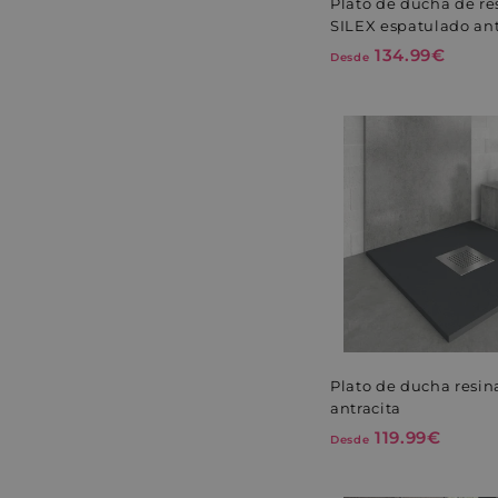
Plato de ducha de re
SILEX espatulado ant
134.99€
D
Desde
e
s
d
e
1
3
4
.
9
9
€
Plato de ducha resin
antracita
119.99€
D
Desde
e
s