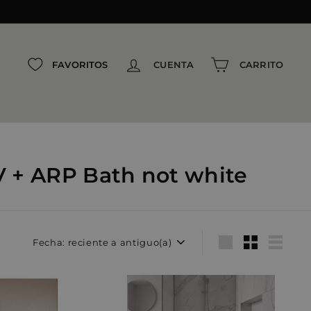
FAVORITOS
CUENTA
CARRITO
OV + ARP Bath not white
Ordenar
Large
Small
List