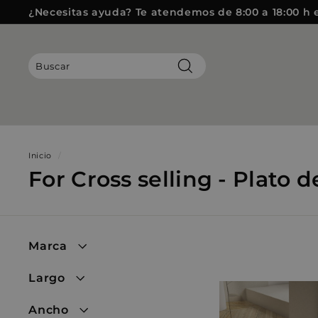
Ir
¿Necesitas ayuda? Te atendemos de 8:00 a 18:00 h 
directamente
diapositivas
al
pausa
contenido
Buscar
Inicio
/
For Cross selling - Plato
Marca
Largo
Ancho