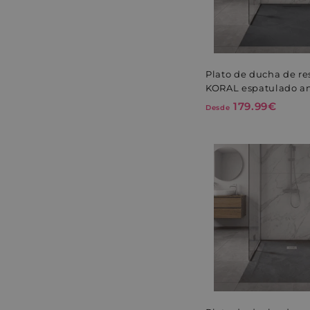
e
t
r
u
t
a
a
l
Plato de ducha de re
KORAL espatulado an
179.99€
D
Desde
e
s
d
e
1
7
9
.
9
9
€