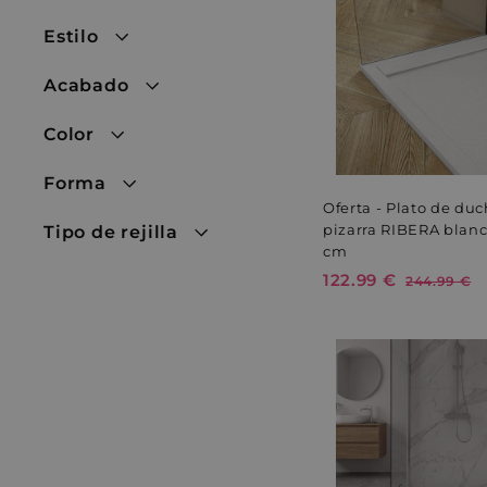
Estilo
Acabado
Color
Forma
Oferta - Plato de du
pizarra RIBERA blan
Tipo de rejilla
cm
P
1
122.99 €
P
2
244.99 €
r
r
4
2
e
e
4
2
.
c
c
.
9
i
i
9
9
o
o
€
d
9
h
e
a
€
o
b
f
i