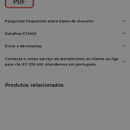
Nome
Provedor / Domínio
Validade
Des
_shopify_y
1 ano
Este
Shopify Inc.
está
.entornobano.com
ao 
Perguntas frequentes sobre bases de chuveiro
anal
Shop
Detalhes STANO
localization
1 ano
Esse
Flickr Inc.
são 
www.entornobano.com
em 
Envio e devoluções
com
do F
Contacta o nosso serviço de atendimento ao cliente ou liga
_shopify_s
29
Este
Shopify Inc.
para +34 911 235 410. Atendemos em português.
minutos
está
.entornobano.com
55
ao 
segundos
anal
Shop
Produtos relacionados
cart_currency
www.entornobano.com
2
Este
Política de
semanas
usa
Privacidade do Google
rec
paí
do 
pre
moe
tra
corr
CookieScriptConsent
4
Este
CookieScript