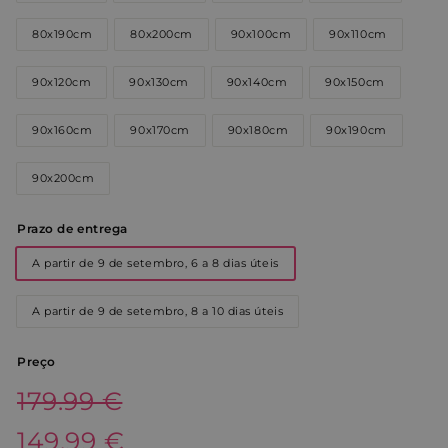
80x190cm
80x200cm
90x100cm
90x110cm
90x120cm
90x130cm
90x140cm
90x150cm
90x160cm
90x170cm
90x180cm
90x190cm
90x200cm
Prazo de entrega
A partir de 9 de setembro, 6 a 8 dias úteis
A partir de 9 de setembro, 8 a 10 dias úteis
Preço
Preço
179.99€
179.99 €
normal
Preço
149.99€
149.99 €
de