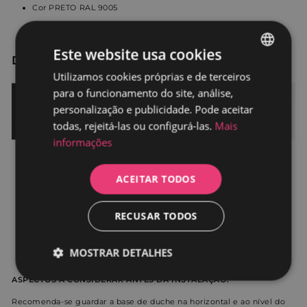
Cor PRETO RAL 9005
Este website usa cookies
Disponível em 5 cores
Utilizamos cookies próprias e de terceiros
SPANISH
para o funcionamento do site, análise,
PORTUGUESE
personalização e publicidade. Pode aceitar
todas, rejeitá-las ou configurá-las.
Mais
informações
ACEITAR TODOS
RECUSAR TODOS
MOSTRAR DETALHES
ASPECTOS A CONSIDERAR ANTES DA INSTALAÇÃO:
Estritamente
Desempenho
necessários
Recomenda-se guardar a base de duche na horizontal e ao nível do