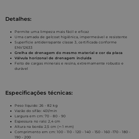
Detalhes:
Permite uma limpeza mais fácil e eficaz
Uma camada de gelcoat higiênica, impermeável e resistente
Superfície antiderrapante classe 3, certificada conforme
ENV12633
Grelha de drenagem do mesmo material e cor da placa
Válvula horizonal de drenagem incluída
Feito de cargas minerais e resina, extremamente robusto e
durável
Especificações técnicas:
Peso líquido: 26 - 82 kg
Vazão do sifão: 40l/min
Largura em cm: 70 - 80 - 90
Espessura no ralo: 2,4 cm
Altura na borda: 2,5 cm (+-1 mm)
Comprimento em cm: 100 - 110 - 120 - 140 - 150 - 160 -170 - 180 -
190 - 200