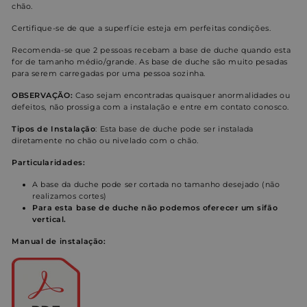
chão.
Certifique-se de que a superfície esteja em perfeitas condições.
Direcionamento
Funcionalidade
Recomenda-se que 2 pessoas recebam a base de duche quando esta
for de tamanho médio/grande. As base de duche são muito pesadas
para serem carregadas por uma pessoa sozinha.
Não classificados
OBSERVAÇÃO:
Caso sejam encontradas quaisquer anormalidades ou
defeitos, não prossiga com a instalação e entre em contato conosco.
Tipos de
Instalação
: Esta base de duche pode ser instalada
diretamente no chão ou nivelado com o chão.
Particularidades:
A base da duche pode ser cortada no tamanho desejado (não
Estritamente necessários
Desempenho
realizamos cortes)
Para esta base de duche não podemos oferecer um sifão
Direcionamento
Funcionalidade
vertical.
Não classificados
Manual
de instalação:
Os cookies estritamente necessários permitem a
funcionalidade central do website, como login de
usuário e gestão da conta. O site não pode ser
utilizado corretamente sem os cookies estritamente
necessários.