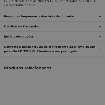
14516 / IN1 setembro de 2010. EN 14516 + A1 setembro de 2010 e EN
Nome
Provedor / Domínio
Validade
Des
232 dezembro de 2012.
_shopify_y
1 ano
Este
Shopify Inc.
está
.entornobano.com
Perguntas frequentes sobre telas de chuveiro
ao 
anal
Shop
Detalhes de Kassandra
localization
1 ano
Esse
Flickr Inc.
são 
www.entornobano.com
em 
Envio e devoluções
com
do F
Contacta o nosso serviço de atendimento ao cliente ou liga
_shopify_s
29
Este
Shopify Inc.
para +34 911 235 410. Atendemos em português.
minutos
está
.entornobano.com
55
ao 
segundos
anal
Shop
Produtos relacionados
cart_currency
www.entornobano.com
2
Este
Política de
semanas
usa
Privacidade do Google
rec
paí
do 
pre
moe
tra
corr
CookieScriptConsent
4
Este
CookieScript