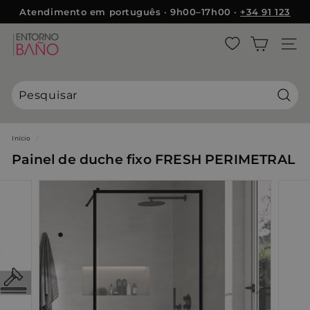
Pular
Atendimento em português · 9h00–17h00 ·
+34 91 123
{{currency}}{{discount}} Desconto concedido
para
5410
slideshow
o
E
pausa
Conteúdo
NAVE
View Cart
n
t
Continuar comprando
o
r
Pesqu
n
o
Início
/
B
Painel de duche fixo FRESH PERIMETRAL
a
ñ
o