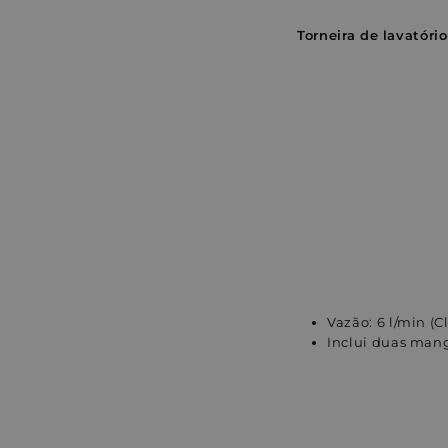
Torneira de lavatóri
Vazão: 6 l/min (C
Inclui duas mang