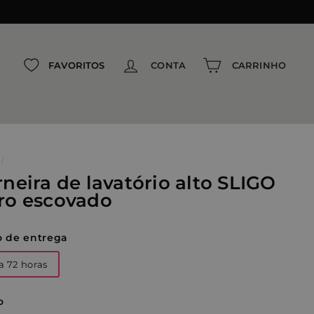
{{currency}}{{discount}} Desconto
concedido
View Cart
FAVORITOS
CONTA
CARRINHO
Continuar comprando
/
rneira de lavatório alto SLIGO
ro escovado
o de entrega
a 72 horas
o