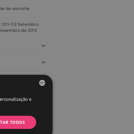
de do esmalte.
 D11-112 Setembro
 Dezembro de 2012
personalização e
SPANISH
PORTUGUESE
4 911 235 410.
ITAR TODOS