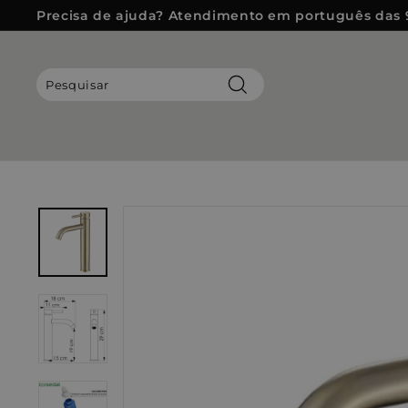
Pular
Precisa de ajuda? Atendimento em português das 
para
slideshow
o
pausa
Conteúdo
Pesquisar