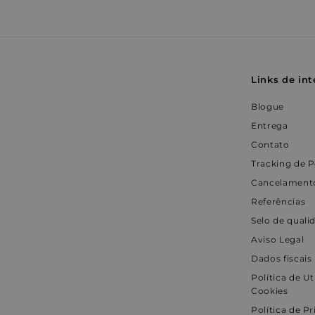
d
h
e
_pin_unauth
9
.
o
n
o
e
9
9
n
1
o
d
€
9
e
1
o
r
VISITOR_INFO1_LIV
4
C
€
r
m
4
4
o
m
a
m
4
.
p
a
l
Links de int
.
r
r
9
l
a
9
9
s
Blogue
9
€
Entrega
€
Contato
Tracking de 
Cancelamento
Referências
Selo de quali
Aviso Legal
Dados fiscais
Política de Ut
Cookies
Política de P