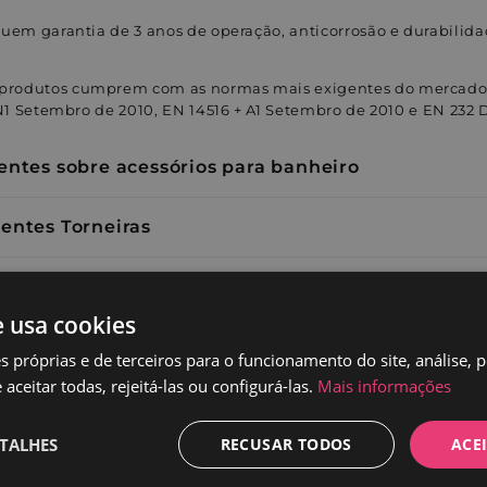
uem garantia de 3 anos de operação, anticorrosão e durabilida
 produtos cumprem com as normas mais exigentes do mercado:
IN1 Setembro de 2010, EN 14516 + A1 Setembro de 2010 e EN 232
entes sobre acessórios para banheiro
entes Torneiras
o
e usa cookies
az
s próprias e de terceiros para o funcionamento do site, análise, 
aceitar todas, rejeitá-las ou configurá-las.
Mais informações
 serviço de atendimento ao cliente ou liga para +3
ortuguês.
TALHES
RECUSAR TODOS
ACE