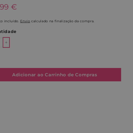
o
.99€
.99 €
al
o incluído.
Envio
calculado na finalização da compra.
tidade
+
Adicionar ao Carrinho de Compras