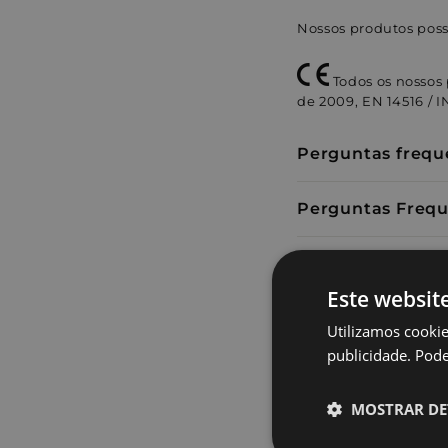
Nossos produtos poss
Todos os nossos
de 2009, EN 14516 / 
Perguntas frequ
Perguntas Frequ
Detalhes do Mirl
Este websit
Detalhes de Val
Utilizamos cookie
publicidade. Pode 
Contacta o nosso
Atendemos em p
MOSTRAR DE