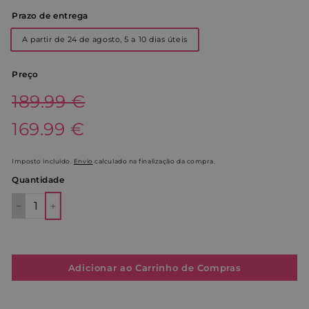
Prazo de entrega
A partir de 24 de agosto, 5 a 10 dias úteis
Preço
Preço
189.99€
189.99 €
normal
Preço
169.99€
169.99 €
de
saldo
Imposto incluído.
Envio
calculado na finalização da compra.
Quantidade
−
+
Adicionar ao Carrinho de Compras