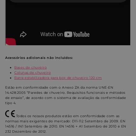
Estritamente
Desempenho
necessários
Direcionamento
Funcionalidade
Não classificados
Acessórios adicionais não incluídos:
Bases de chuveiro
Colunas de chuveiro
Barra estabilizadora para box de chuveiro 120 cm
Estão em conformidade com o Anexo ZA da norma UNE-EN
14.428:2005 “Paredes de chuveiro. Requisitos funcionais e métodos
Estritamente necessários
Desempenho
de ensaio”, de acordo com o sistema de avaliação da conformidade
tipo 4.
Direcionamento
Funcionalidade
Não classificados
Todos os nossos produtos estão em conformidade com as
normas mais exigentes do mercado: D11-112 Setembro de 2009. EN
Os cookies estritamente necessários permitem a
14516 / IN1 Setembro de 2010. EN 14516 + A1 Setembro de 2010 e EN
funcionalidade central do website, como login de
232 Dezembro de 2012.
usuário e gestão da conta. O site não pode ser