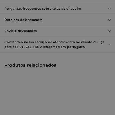
utilizado corretamente sem os cookies estritamente
necessários.
Perguntas frequentes sobre telas de chuveiro
Nome
Provedor / Domínio
Validade
Des
Detalhes de Kassandra
_shopify_y
1 ano
Este
Shopify Inc.
está
.entornobano.com
ao 
Envio e devoluções
anal
Shop
Contacta o nosso serviço de atendimento ao cliente ou liga
localization
1 ano
Esse
Flickr Inc.
para +34 911 235 410. Atendemos em português.
são 
www.entornobano.com
em 
com
do F
Produtos relacionados
_shopify_s
29
Este
Shopify Inc.
minutos
está
.entornobano.com
55
ao 
segundos
anal
Shop
cart_currency
www.entornobano.com
2
Este
Política de
semanas
usa
Privacidade do Google
rec
paí
do 
pre
moe
tra