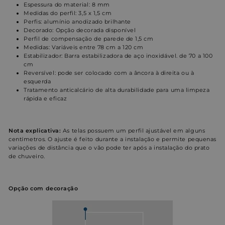
Espessura do material: 8 mm
Medidas do perfil: 3,5 x 1,5 cm
Perfis: alumínio anodizado brilhante
Decorado: Opção decorada disponível
Perfil de compensação de parede de 1,5 cm
Medidas: Variáveis entre 78 cm a 120 cm
Estabilizador: Barra estabilizadora de aço inoxidável. de 70 a 100
cm
Reversível: pode ser colocado com a âncora à direita ou à
esquerda
Tratamento anticalcário de alta durabilidade para uma limpeza
rápida e eficaz
Nota explicativa:
As telas possuem um perfil ajustável em alguns
centímetros. O ajuste é feito durante a instalação e permite pequenas
variações de distância que o vão pode ter após a instalação do prato
de chuveiro.
Opção
com decoração