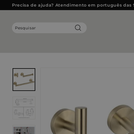
Pular
Precisa de ajuda? Atendimento em português das 
para
slideshow
o
pausa
Conteúdo
Pesquisar