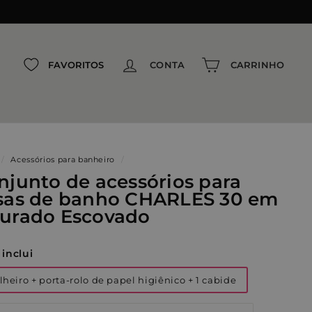
{{currency}}{{discount}} undefined
View Cart
FAVORITOS
CONTA
CARRINHO
/
Acessórios para banheiro
/
njunto de acessórios para
sas de banho CHARLES 30 em
urado Escovado
 inclui
lheiro + porta-rolo de papel higiênico + 1 cabide