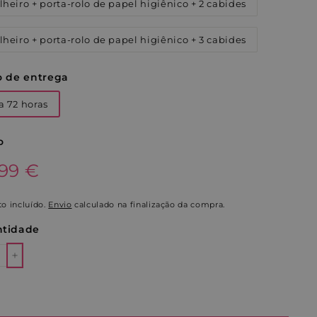
lheiro + porta-rolo de papel higiênico + 2 cabides
lheiro + porta-rolo de papel higiênico + 3 cabides
o de entrega
a 72 horas
o
o
.99€
.99 €
al
o incluído.
Envio
calculado na finalização da compra.
tidade
+