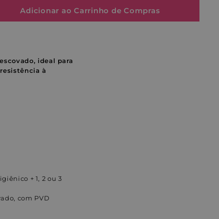
Adicionar ao Carrinho de Compras
scovado, ideal para
resistência à
giênico + 1, 2 ou 3
ovado, com PVD