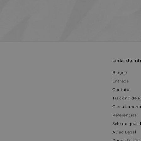
p
WISHLIST_PRODUCT
r
r
a
_pin_unauth
s
VISITOR_INFO1_LIV
Links de int
Blogue
Entrega
Contato
Tracking de 
Cancelamento
Referências
Selo de quali
Aviso Legal
Dados fiscais