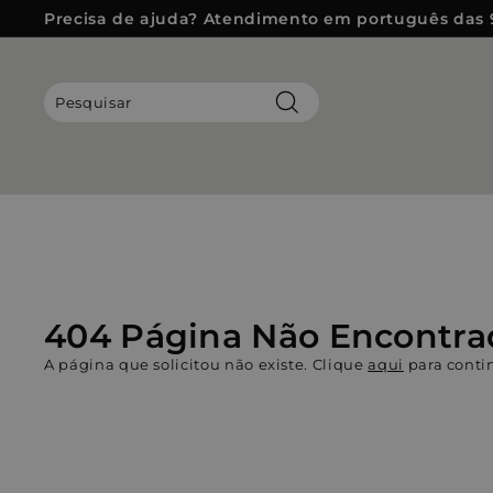
Pular
Precisa de ajuda? Atendimento em português das 
para
slideshow
o
pausa
Conteúdo
Pesquisar
404 Página Não Encontra
A página que solicitou não existe. Clique
aqui
para conti