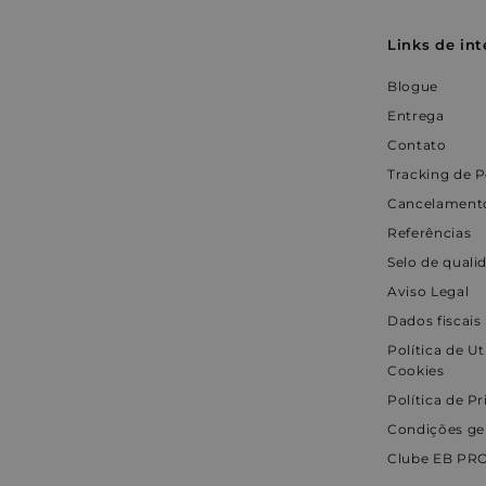
necessários
Links de int
Blogue
Entrega
Contato
Estritamen
Tracking de 
Os cookies estritame
Cancelamento
site não pode ser uti
Referências
Nome
Selo de quali
_shopify_y
Aviso Legal
Dados fiscais
localization
Política de Ut
_shopify_s
Cookies
Política de P
Condições ge
cart_currency
Clube EB PR