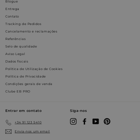
Blogue
Direcionamento
Funcionalidade
Entrega
Não classificados
Contato
Tracking de Pedidos
Os cookies estritamente necessários permitem a
funcionalidade central do website, como login de
Cancelamento e reclamações
usuário e gestão da conta. O site não pode ser
Referências
utilizado corretamente sem os cookies estritamente
necessários.
Selo de qualidade
Aviso Legal
Nome
Provedor / Domínio
Validade
Des
Dados fiscais
_shopify_y
1 ano
Este
Shopify Inc.
está
.entornobano.com
Política de Utilização de Cookies
ao 
Política de Privacidade
anal
Shop
Condições gerais de venda
localization
1 ano
Esse
Flickr Inc.
Clube EB PRO
são 
www.entornobano.com
em 
com
do F
Entrar em contato
Siga-nos
_shopify_s
29
Este
Shopify Inc.
Instagram
Facebook
YouTube
Pinterest
minutos
está
.entornobano.com
+34 91 123 5410
55
ao 
segundos
anal
Envia-nos um email
Shop