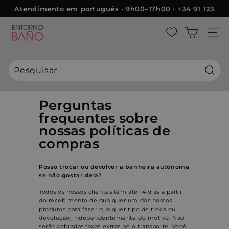
Pular
Atendimento em português · 9h00–17h00 ·
+34 91 123
para
5410
slideshow
o
E
pausa
Conteúdo
NAVE
n
t
o
r
Pesqu
n
o
Perguntas
B
frequentes sobre
a
nossas políticas de
ñ
compras
o
Posso trocar ou devolver a banheira autônoma
se não gostar dela?
Todos os nossos clientes têm até 14 dias a partir
do recebimento de qualquer um dos nossos
produtos para fazer qualquer tipo de troca ou
devolução, independentemente do motivo. Não
serão cobradas taxas extras pelo transporte. Você