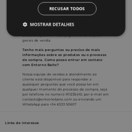
terão a oportunidade de ver o produto
fisicamente até que ele chegue em sua casa,
RECUSAR TODOS
oferecemos a todos os nossos clientes um prazo
de 14 dias a partir do recebimento de qualquer
um dos nossos produtos para fazer trocas ou
MOSTRAR DETALHES
devoluções, independentemente do motivo.
Você pode consultar os detalhes das condições
de devolução em nossa página de condições
Estritamente
Desempenho
gerais de venda.
necessários
Tenho mais perguntas ou preciso de mais
informações sobre os produtos ou o processo
de compra. Como posso entrar em contato
Direcionamento
Funcionalidade
com Entorno Baño?
Nossa equipe de vendas e atendimento ao
cliente está disponível para responder a
quaisquer perguntas que você possa ter em
Não classificados
qualquer momento do processo de compra, seja
por telefone no número 911235410, por e-mail em
contacto@entornobano.com ou enviando um
WhatsApp para +34 6333 50607
Links de interesse
Estritamente necessários
Desempenho