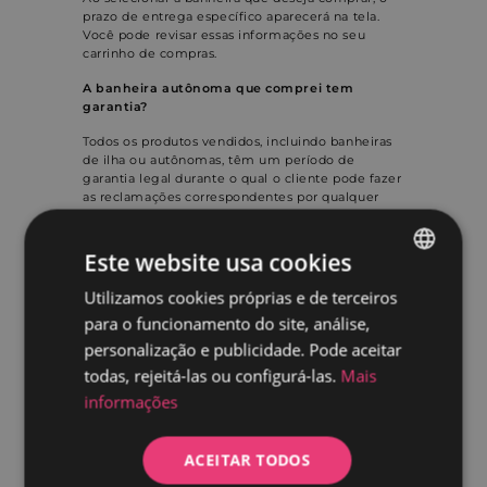
prazo de entrega específico aparecerá na tela.
Você pode revisar essas informações no seu
carrinho de compras.
A banheira autônoma que comprei tem
garantia?
Todos os produtos vendidos, incluindo banheiras
de ilha ou autônomas, têm um período de
garantia legal durante o qual o cliente pode fazer
as reclamações correspondentes por qualquer
problema relacionado a um defeito de fabricação
da banheira autônoma ou de qualquer outro
produto que tenha adquirido em nossa loja
Este website usa cookies
online. O período de garantia legal é de 3 anos e
alguns produtos podem ter essa garantia
Utilizamos cookies próprias e de terceiros
SPANISH
estendida dependendo do tipo de produto. Você
para o funcionamento do site, análise,
pode conferir essas informações na ficha de cada
PORTUGUESE
produto.
personalização e publicidade. Pode aceitar
todas, rejeitá-las ou configurá-las.
Mais
Posso ver fisicamente as banheiras
autônomas antes de comprar?
informações
Entendendo que nosso principal canal de vendas
é a venda online através do nosso site, e
ACEITAR TODOS
considerando que muitos dos nossos clientes não