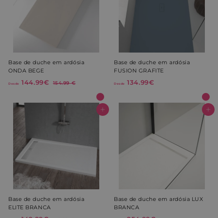
5
6
4
4
.
.
9
9
9
9
€
€
Base de duche em ardósia
Base de duche em ardósia
ONDA BEGE
FUSION GRAFITE
P
144.99€
D
134.99€
D
1
154.99 €
Desde
Desde
r
5
e
e
e
4
s
s
.
ç
d
d
Adicionar ao Carrinho de Compras
Adicionar ao Carrinho de Compras
9
o
9
e
e
n
€
1
1
o
r
4
3
m
4
4
a
.
.
l
9
9
9
9
€
€
Base de duche em ardósia
Base de duche em ardósia LUX
ELITE BRANCA
BRANCA
P