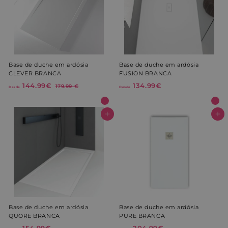
Base de duche em ardósia
Base de duche em ardósia
CLEVER BRANCA
FUSION BRANCA
P
144.99€
D
134.99€
D
1
179.99 €
Desde
Desde
r
7
e
e
e
9
s
s
.
ç
d
d
Adicionar ao Carrinho de Compras
Adicionar ao Carrinho de Compras
9
o
9
e
e
n
€
1
1
o
r
4
3
m
4
4
a
.
.
l
9
9
9
9
€
€
Base de duche em ardósia
Base de duche em ardósia
QUORE BRANCA
PURE BRANCA