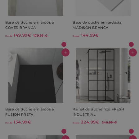
l
9
9
9
€
€
Base de duche em ardósia
Base de duche em ardósia
COVER BRANCA
MADISON BRANCA
P
149.99€
D
144.99€
D
1
179.99 €
Desde
Desde
r
7
e
e
e
9
s
s
.
ç
d
d
Adicionar ao Carrinho de Compras
Adicionar ao Carrinho de Compras
9
o
9
e
e
n
€
1
1
o
r
4
4
m
9
4
a
.
.
l
9
9
9
9
€
€
Base de duche em ardósia
Painel de duche fixo FRESH
FUSION PRETA
INDUSTRIAL
P
134.99€
D
224.99€
D
2
249.99 €
Desde
Desde
r
4
e
e
e
9
s
s
.
ç