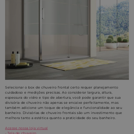
Nome
Provedor / Domínio
Validade
Des
_shopify_y
1 ano
Este
Shopify Inc.
está
.entornobano.com
ao 
anal
Shop
localization
1 ano
Esse
Flickr Inc.
são 
www.entornobano.com
em 
com
do F
_shopify_s
29
Este
Shopify Inc.
minutos
está
.entornobano.com
55
ao 
segundos
anal
Shop
Selecionar o box de chuveiro frontal certo requer planejamento
cuidadoso e medições precisas. Ao considerar largura, altura,
cart_currency
www.entornobano.com
2
Este
Política de
semanas
usa
espessura do vidro e tipo de abertura, você pode garantir que sua
Privacidade do Google
rec
divisória de chuveiro não apenas se encaixe perfeitamente, mas
paí
também adicione um toque de elegância e funcionalidade ao seu
do 
banheiro. Divisórias de chuveiro frontais são um investimento que
pre
moe
melhora tanto a estética quanto a praticidade do seu banheiro.
tra
corr
Acesse nossa loja virtual
- Tela de chuveiro