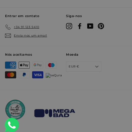
tamb
pode
deter
o vis
Entrar em contato
Siga-nos
site e
usan
Instagram
Facebook
YouTube
Pinterest
+34 91 123 5410
versã
ou an
Envia-nos um email
inter
Youtu
Nós aceitamos
Moeda
EUR €