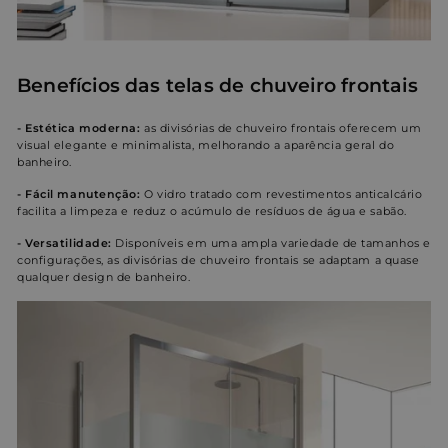
Direcionamento
Funcionalidade
Benefícios das telas de chuveiro frontais
- Estética moderna:
as divisórias de chuveiro frontais oferecem um
Não classificados
visual elegante e minimalista, melhorando a aparência geral do
banheiro.
- Fácil manutenção:
O vidro tratado com revestimentos anticalcário
facilita a limpeza e reduz o acúmulo de resíduos de água e sabão.
- Versatilidade:
Disponíveis em uma ampla variedade de tamanhos e
configurações, as divisórias de chuveiro frontais se adaptam a quase
qualquer design de banheiro.
Estritamente necessários
Desempenho
Direcionamento
Funcionalidade
Não classificados
Os cookies estritamente necessários permitem a
funcionalidade central do website, como login de
usuário e gestão da conta. O site não pode ser
utilizado corretamente sem os cookies estritamente
necessários.