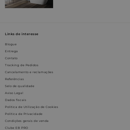
infor
sobre
site e
funci
prism_612911316
prism.app-us1.com
4
Esta 
semanas
almac
2 dias
rastre
Links de interesse
conve
de Ac
Camp
Blogue
Entrega
_pin_unauth
1 ano
Regis
Pinterest Inc.
ID ún
www.entornobano.com
Contato
identi
recon
Tracking de Pedidos
usuar
utiliz
Cancelamento e reclamações
publi
Referências
dirigi
Selo de qualidade
VISITOR_INFO1_LIVE
5 meses
Este 
Google LLC
4
defin
.youtube.com
Aviso Legal
semanas
Youtu
Dados fiscais
acom
as
Política de Utilização de Cookies
prefe
do us
Política de Privacidade
para 
do Y
Condições gerais de venda
incor
Clube EB PRO
em sit