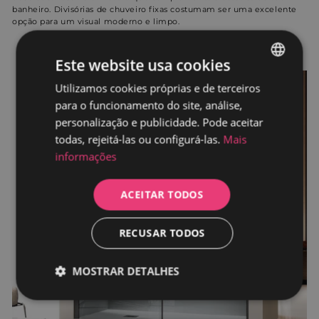
banheiro. Divisórias de chuveiro fixas costumam ser uma excelente
opção para um visual moderno e limpo.
Este website usa cookies
Utilizamos cookies próprias e de terceiros
SPANISH
para o funcionamento do site, análise,
PORTUGUESE
personalização e publicidade. Pode aceitar
todas, rejeitá-las ou configurá-las.
Mais
informações
ACEITAR TODOS
RECUSAR TODOS
MOSTRAR DETALHES
Estritamente
Desempenho
necessários